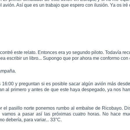
 avión. Así que es un trabajo que espero con ilusión. Ya os iré 
contré este relato. Entonces era yo segundo piloto. Todavía rec
a escribir un libro... Supongo que por ahora me conformo con e
campaña.
s 16:00 y preguntan si es posible sacar algún avión más desd
can al primero y antes de que este haya despegado, ya nos ha
r el pasillo norte ponemos rumbo al embalse de Ricobayo. 
i vamos a pasar así las próximas cuatro horas. No hace much
 debería, para variar... 33°C.