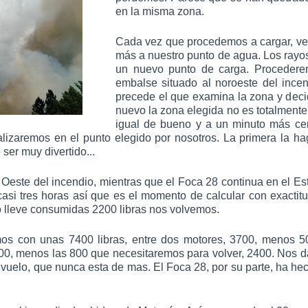
en la misma zona.
Cada vez que procedemos a cargar, ve
más a nuestro punto de agua. Los rayos
un nuevo punto de carga. Procedere
embalse situado al noroeste del ince
precede el que examina la zona y deci
nuevo la zona elegida no es totalmente
igual de bueno y a un minuto más cer
alizaremos en el punto elegido por nosotros. La primera la ha
ser muy divertido...
Oeste del incendio, mientras que el Foca 28 continua en el Este
asi tres horas así que es el momento de calcular con exactitu
o lleve consumidas 2200 libras nos volvemos.
os con unas 7400 libras, entre dos motores, 3700, menos 5
200, menos las 800 que necesitaremos para volver, 2400. Nos 
vuelo, que nunca esta de mas. El Foca 28, por su parte, ha h