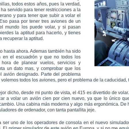
illas, todos estos años, pues la verdad,
 ha servido para tener restricciones a la
rano y para tener que subir a volar el
Eso pasa por tener tres aviones de un
el mundo los puede volar, y si pasan
ierdes la aptitud para hacerlo, y tienes
 recuperar la aptitud.
ado hasta ahora. Ademas también ha sido
n en el escuadrón y que no todos los
 hora de planear vuelos, servicios y
nta un dato mas, y comprobar que los
el avión designado. Parte del problema
 volemos todos los aviones, pero el problema de la caducidad, ti
jor dicho, desde mi punto de vista, el 415 es divertido de volar
r a volar un avión cien por cien nuevo, ya que lo único que 
 cambio. Una cabina más moderna y algo más ergonómica. De he
adores de ordenador, con tanta pantallita jeje.
 ser uno de los operadores de consola en el nuevo simulado
 El primer simulador de este avión en Europa, y si no me equi