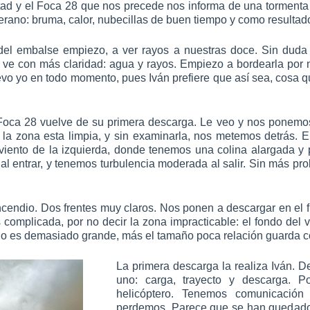
ltad y el Foca 28 que nos precede nos informa de una tormenta
rano: bruma, calor, nubecillas de buen tiempo y como resultado
del embalse empiezo, a ver rayos a nuestras doce. Sin duda
e con más claridad: agua y rayos. Empiezo a bordearla por nu
levo yo en todo momento, pues Iván prefiere que así sea, cosa qu
Foca 28 vuelve de su primera descarga. Le veo y nos ponemos 
la zona esta limpia, y sin examinarla, nos metemos detrás. E
viento de la izquierda, donde tenemos una colina alargada y 
al entrar, y tenemos turbulencia moderada al salir. Sin más p
cendio. Dos frentes muy claros. Nos ponen a descargar en el 
mplicada, por no decir la zona impracticable: el fondo del v
 es demasiado grande, más el tamaño poca relación guarda con 
La primera descarga la realiza Iván. D
uno: carga, trayecto y descarga. 
helicóptero. Tenemos comunicación 
perdemos. Parece que se han quedado 