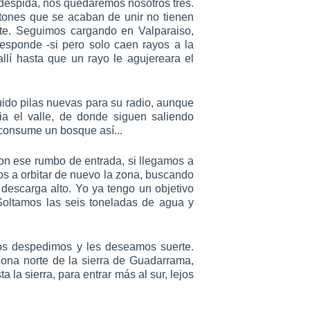
 despida, nos quedaremos nosotros tres.
stones que se acaban de unir no tienen
este. Seguimos cargando en Valparaiso,
sponde -si pero solo caen rayos a la
llí hasta que un rayo le agujereara el
guido pilas nuevas para su radio, aunque
a el valle, de donde siguen saliendo
consume un bosque así...
on ese rumbo de entrada, si llegamos a
os a orbitar de nuevo la zona, buscando
 descarga alto. Yo ya tengo un objetivo
Soltamos las seis toneladas de agua y
nos despedimos y les deseamos suerte.
ona norte de la sierra de Guadarrama,
a la sierra, para entrar más al sur, lejos