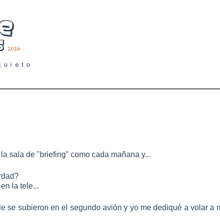
quieto
 la sala de "briefing" como cada mañana y...
erdad?
n la tele...
tele se subieron en el segundo avión y yo me dediqué a volar a 