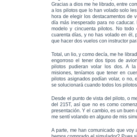
Gracias a dios me he librado, entre com
a los pilotos que lo han volado solo les
hora de elegir los destacamentos de ve
día más inesperado para no caducar. 
modelo y cincuenta pilotos. No todo 
cuarenta días, y no has volado en él, p
que hacer dos vuelos con instructor para
Total, un lio, y como decía, me he libr
engorroso el tener dos tipos de avio
pilotos pudieran volar los dos. A la
misiones, teníamos que tener en cue
pilotos asignados podían volar, o no, 
se solucionará cuando todos los pilotos
Desde el punto de vista del piloto, o me
del 215T, así que no es como comenza
presentación. Y el cambio, es un buen
me sentí volando en alguno de mis simul
A parte, me han comunicado que voy a
hemos comprado el simulador? Pues si.