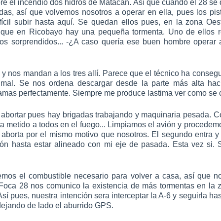
e el incendio dos hidros de Matacán. Así que cuando el 28 se
as, así que volvemos nosotros a operar en ella, pues los pi
ifícil subir hasta aquí. Se quedan ellos pues, en la zona O
 que en Ricobayo hay una pequeña tormenta. Uno de ellos re
mos sorprendidos... -¿A caso quería ese buen hombre operar a
za y nos mandan a los tres allí. Parece que el técnico ha conse
mal. Se nos ordena descargar desde la parte más alta haci
amas perfectamente. Siempre me produce lastima ver como se 
abortar pues hay brigadas trabajando y maquinaria pesada. C
era metido a todos en el fuego... Limpiamos el avión y procedem
 aborta por el mismo motivo que nosotros. El segundo entra y
ión hasta estar alineado con mi eje de pasada. Esta vez si. 
emos el combustible necesario para volver a casa, así que 
Foca 28 nos comunico la existencia de más tormentas en la z
Así pues, nuestra intención sera interceptar la A-6 y seguirla hast
 dejando de lado el aburrido GPS.