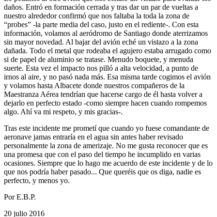
daños. Entró en formación cerrada y tras dar un par de vueltas a
nuestro alrededor confirmó que nos faltaba la toda la zona de
“probes” -la parte media del caso, justo en el rediente-. Con esta
información, volamos al aeródromo de Santiago donde aterrizamos
sin mayor novedad. Al bajar del avión eché un vistazo a la zona
dañada. Todo el metal que rodeaba el agujero estaba arrugado como
si de papel de aluminio se tratase. Menudo boquete, y menuda
suerte. Esta vez el impacto nos pilló a alta velocidad, a punto de
irnos al aire, y no pasó nada más. Esa misma tarde cogimos el avión
y volamos hasta Albacete donde nuestros compañeros de la
Maestranza Aérea tendrían que hacerse cargo de él hasta volver a
dejarlo en perfecto estado -como siempre hacen cuando rompemos
algo. Ahí va mi respeto, y mis gracias-.
Tras este incidente me prometí que cuando yo fuese comandante de
aeronave jamas entraría en el agua sin antes haber revisado
personalmente la zona de amerizaje. No me gusta reconocer que es
una promesa que con el paso del tiempo he incumplido en varias
ocasiones. Siempre que lo hago me acuerdo de este incidente y de lo
que nos podría haber pasado... Que queréis que os diga, nadie es
perfecto, y menos yo.
Por E.B.P.
20 julio 2016