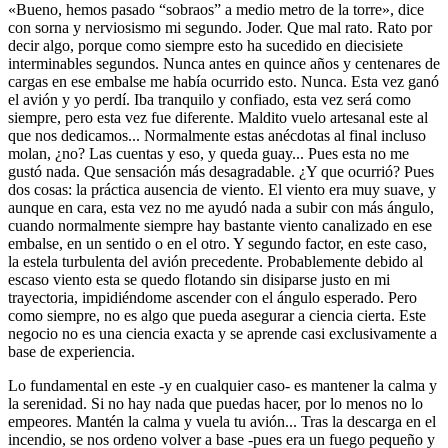
«Bueno, hemos pasado “sobraos” a medio metro de la torre», dice
con sorna y nerviosismo mi segundo. Joder. Que mal rato. Rato por
decir algo, porque como siempre esto ha sucedido en diecisiete
interminables segundos. Nunca antes en quince años y centenares de
cargas en ese embalse me había ocurrido esto. Nunca. Esta vez ganó
el avión y yo perdí. Iba tranquilo y confiado, esta vez será como
siempre, pero esta vez fue diferente. Maldito vuelo artesanal este al
que nos dedicamos... Normalmente estas anécdotas al final incluso
molan, ¿no? Las cuentas y eso, y queda guay... Pues esta no me
gustó nada. Que sensación más desagradable. ¿Y que ocurrió? Pues
dos cosas: la práctica ausencia de viento. El viento era muy suave, y
aunque en cara, esta vez no me ayudó nada a subir con más ángulo,
cuando normalmente siempre hay bastante viento canalizado en ese
embalse, en un sentido o en el otro. Y segundo factor, en este caso,
la estela turbulenta del avión precedente. Probablemente debido al
escaso viento esta se quedo flotando sin disiparse justo en mi
trayectoria, impidiéndome ascender con el ángulo esperado. Pero
como siempre, no es algo que pueda asegurar a ciencia cierta. Este
negocio no es una ciencia exacta y se aprende casi exclusivamente a
base de experiencia.
Lo fundamental en este -y en cualquier caso- es mantener la calma y
la serenidad. Si no hay nada que puedas hacer, por lo menos no lo
empeores. Mantén la calma y vuela tu avión... Tras la descarga en el
incendio, se nos ordeno volver a base -pues era un fuego pequeño y