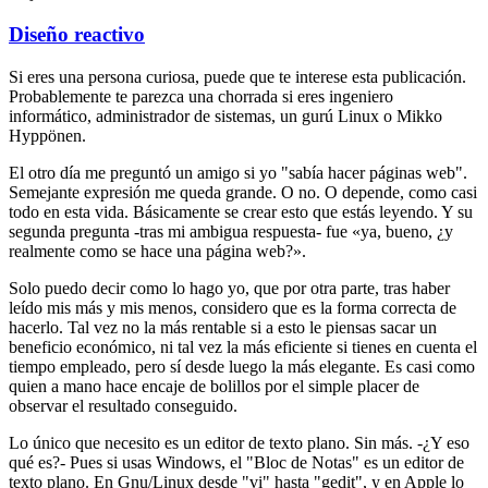
Diseño reactivo
Si eres una persona curiosa, puede que te interese esta publicación.
Probablemente te parezca una chorrada si eres ingeniero
informático, administrador de sistemas, un gurú Linux o Mikko
Hyppönen.
El otro día me preguntó un amigo si yo "sabía hacer páginas web".
Semejante expresión me queda grande. O no. O depende, como casi
todo en esta vida. Básicamente se crear esto que estás leyendo. Y su
segunda pregunta -tras mi ambigua respuesta- fue «ya, bueno, ¿y
realmente como se hace una página web?».
Solo puedo decir como lo hago yo, que por otra parte, tras haber
leído mis más y mis menos, considero que es la forma correcta de
hacerlo. Tal vez no la más rentable si a esto le piensas sacar un
beneficio económico, ni tal vez la más eficiente si tienes en cuenta el
tiempo empleado, pero sí desde luego la más elegante. Es casi como
quien a mano hace encaje de bolillos por el simple placer de
observar el resultado conseguido.
Lo único que necesito es un editor de texto plano. Sin más. -¿Y eso
qué es?- Pues si usas Windows, el "Bloc de Notas" es un editor de
texto plano. En Gnu/Linux desde "vi" hasta "gedit", y en Apple lo