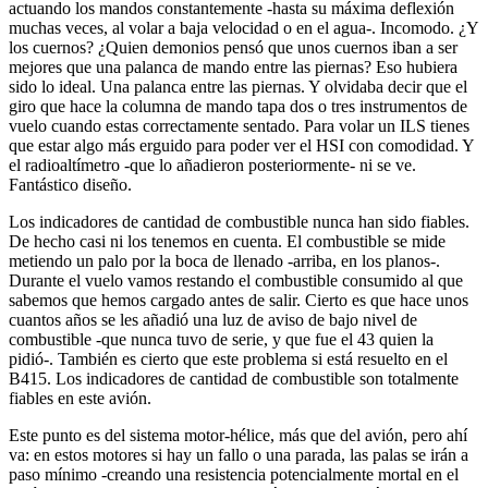
actuando los mandos constantemente -hasta su máxima deflexión
muchas veces, al volar a baja velocidad o en el agua-. Incomodo. ¿Y
los cuernos? ¿Quien demonios pensó que unos cuernos iban a ser
mejores que una palanca de mando entre las piernas? Eso hubiera
sido lo ideal. Una palanca entre las piernas. Y olvidaba decir que el
giro que hace la columna de mando tapa dos o tres instrumentos de
vuelo cuando estas correctamente sentado. Para volar un ILS tienes
que estar algo más erguido para poder ver el HSI con comodidad. Y
el radioaltímetro -que lo añadieron posteriormente- ni se ve.
Fantástico diseño.
Los indicadores de cantidad de combustible nunca han sido fiables.
De hecho casi ni los tenemos en cuenta. El combustible se mide
metiendo un palo por la boca de llenado -arriba, en los planos-.
Durante el vuelo vamos restando el combustible consumido al que
sabemos que hemos cargado antes de salir. Cierto es que hace unos
cuantos años se les añadió una luz de aviso de bajo nivel de
combustible -que nunca tuvo de serie, y que fue el 43 quien la
pidió-. También es cierto que este problema si está resuelto en el
B415. Los indicadores de cantidad de combustible son totalmente
fiables en este avión.
Este punto es del sistema motor-hélice, más que del avión, pero ahí
va: en estos motores si hay un fallo o una parada, las palas se irán a
paso mínimo -creando una resistencia potencialmente mortal en el