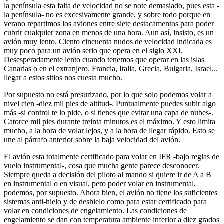
la península esta falta de velocidad no se note demasiado, pues esta -
la península- no es excesivamente grande, y sobre todo porque en
verano repartimos los aviones entre siete destacamentos para poder
cubrir cualquier zona en menos de una hora. Aun así, insisto, es un
avión muy lento. Ciento cincuenta nudos de velocidad indicada es
muy poco para un avión serio que opera en el siglo XXI.
Desesperadamente lento cuando tenemos que operar en las islas
Canarias o en el extranjero. Francia, Italia, Grecia, Bulgaria, Israel...
llegar a estos sitios nos cuesta mucho.
Por supuesto no está presurizado, por lo que solo podemos volar a
nivel cien -diez mil pies de altitud-. Puntualmente puedes subir algo
más -si control te lo pide, o si tienes que evitar una capa de nubes-.
Catorce mil pies durante treinta minutos es el máximo. Y esto limita
mucho, a la hora de volar lejos, y a la hora de llegar rápido. Esto se
une al párrafo anterior sobre la baja velocidad del avión.
El avión esta totalmente certificado para volar en IFR -bajo reglas de
vuelo instrumental-, cosa que mucha gente parece desconocer.
Siempre queda a decisión del piloto al mando si quiere ir de A a B
en instrumental o en visual, pero poder volar en instrumental,
podemos, por supuesto. Ahora bien, el avión no tiene los suficientes
sistemas anti-hielo y de deshielo como para estar certificado para
volar en condiciones de engelamiento. Las condiciones de
engelamiento se dan con temperatura ambiente inferior a diez grados