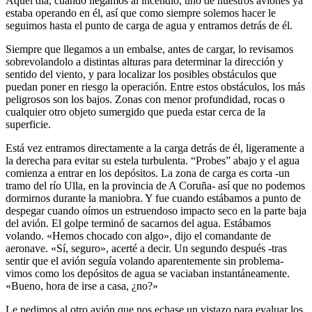
Aquel día, cuando llegamos al incendio, uno de nuestros aviones ya
estaba operando en él, así que como siempre solemos hacer le
seguimos hasta el punto de carga de agua y entramos detrás de él.
Siempre que llegamos a un embalse, antes de cargar, lo revisamos
sobrevolandolo a distintas alturas para determinar la dirección y
sentido del viento, y para localizar los posibles obstáculos que
puedan poner en riesgo la operación. Entre estos obstáculos, los más
peligrosos son los bajos. Zonas con menor profundidad, rocas o
cualquier otro objeto sumergido que pueda estar cerca de la
superficie.
Está vez entramos directamente a la carga detrás de él, ligeramente a
la derecha para evitar su estela turbulenta. “Probes” abajo y el agua
comienza a entrar en los depósitos. La zona de carga es corta -un
tramo del río Ulla, en la provincia de A Coruña- así que no podemos
dormirnos durante la maniobra. Y fue cuando estábamos a punto de
despegar cuando oímos un estruendoso impacto seco en la parte baja
del avión. El golpe terminó de sacarnos del agua. Estábamos
volando. «Hemos chocado con algo», dijo el comandante de
aeronave. «Sí, seguro», acerté a decir. Un segundo después -tras
sentir que el avión seguía volando aparentemente sin problema-
vimos como los depósitos de agua se vaciaban instantáneamente.
«Bueno, hora de irse a casa, ¿no?»
Le pedimos al otro avión que nos echase un vistazo para evaluar los