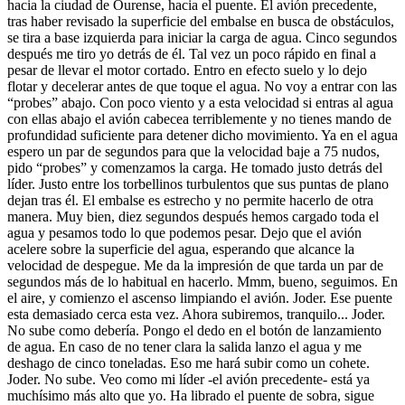
hacia la ciudad de Ourense, hacia el puente. El avión precedente,
tras haber revisado la superficie del embalse en busca de obstáculos,
se tira a base izquierda para iniciar la carga de agua. Cinco segundos
después me tiro yo detrás de él. Tal vez un poco rápido en final a
pesar de llevar el motor cortado. Entro en efecto suelo y lo dejo
flotar y decelerar antes de que toque el agua. No voy a entrar con las
“probes” abajo. Con poco viento y a esta velocidad si entras al agua
con ellas abajo el avión cabecea terriblemente y no tienes mando de
profundidad suficiente para detener dicho movimiento. Ya en el agua
espero un par de segundos para que la velocidad baje a 75 nudos,
pido “probes” y comenzamos la carga. He tomado justo detrás del
líder. Justo entre los torbellinos turbulentos que sus puntas de plano
dejan tras él. El embalse es estrecho y no permite hacerlo de otra
manera. Muy bien, diez segundos después hemos cargado toda el
agua y pesamos todo lo que podemos pesar. Dejo que el avión
acelere sobre la superficie del agua, esperando que alcance la
velocidad de despegue. Me da la impresión de que tarda un par de
segundos más de lo habitual en hacerlo. Mmm, bueno, seguimos. En
el aire, y comienzo el ascenso limpiando el avión. Joder. Ese puente
esta demasiado cerca esta vez. Ahora subiremos, tranquilo... Joder.
No sube como debería. Pongo el dedo en el botón de lanzamiento
de agua. En caso de no tener clara la salida lanzo el agua y me
deshago de cinco toneladas. Eso me hará subir como un cohete.
Joder. No sube. Veo como mi líder -el avión precedente- está ya
muchísimo más alto que yo. Ha librado el puente de sobra, sigue