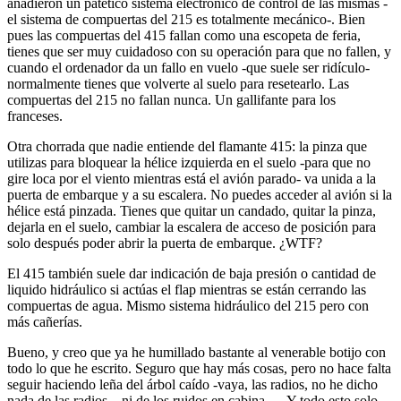
añadieron un patético sistema electrónico de control de las mismas -
el sistema de compuertas del 215 es totalmente mecánico-. Bien
pues las compuertas del 415 fallan como una escopeta de feria,
tienes que ser muy cuidadoso con su operación para que no fallen, y
cuando el ordenador da un fallo en vuelo -que suele ser ridículo-
normalmente tienes que volverte al suelo para resetearlo. Las
compuertas del 215 no fallan nunca. Un gallifante para los
franceses.
Otra chorrada que nadie entiende del flamante 415: la pinza que
utilizas para bloquear la hélice izquierda en el suelo -para que no
gire loca por el viento mientras está el avión parado- va unida a la
puerta de embarque y a su escalera. No puedes acceder al avión si la
hélice está pinzada. Tienes que quitar un candado, quitar la pinza,
dejarla en el suelo, cambiar la escalera de acceso de posición para
solo después poder abrir la puerta de embarque. ¿WTF?
El 415 también suele dar indicación de baja presión o cantidad de
liquido hidráulico si actúas el flap mientras se están cerrando las
compuertas de agua. Mismo sistema hidráulico del 215 pero con
más cañerías.
Bueno, y creo que ya he humillado bastante al venerable botijo con
todo lo que he escrito. Seguro que hay más cosas, pero no hace falta
seguir haciendo leña del árbol caído -vaya, las radios, no he dicho
nada de las radios... ni de los ruidos en cabina...-. Y todo esto solo