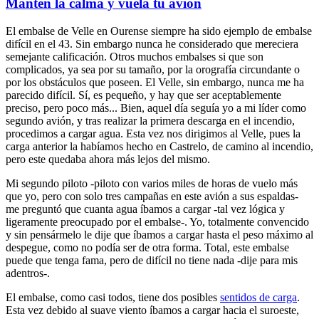
Mantén la calma y vuela tu avión
El embalse de Velle en Ourense siempre ha sido ejemplo de embalse
difícil en el 43. Sin embargo nunca he considerado que mereciera
semejante calificación. Otros muchos embalses si que son
complicados, ya sea por su tamaño, por la orografía circundante o
por los obstáculos que poseen. El Velle, sin embargo, nunca me ha
parecido difícil. Sí, es pequeño, y hay que ser aceptablemente
preciso, pero poco más... Bien, aquel día seguía yo a mi líder como
segundo avión, y tras realizar la primera descarga en el incendio,
procedimos a cargar agua. Esta vez nos dirigimos al Velle, pues la
carga anterior la habíamos hecho en Castrelo, de camino al incendio,
pero este quedaba ahora más lejos del mismo.
Mi segundo piloto -piloto con varios miles de horas de vuelo más
que yo, pero con solo tres campañas en este avión a sus espaldas-
me preguntó que cuanta agua íbamos a cargar -tal vez lógica y
ligeramente preocupado por el embalse-. Yo, totalmente convencido
y sin pensármelo le dije que íbamos a cargar hasta el peso máximo al
despegue, como no podía ser de otra forma. Total, este embalse
puede que tenga fama, pero de difícil no tiene nada -dije para mis
adentros-.
El embalse, como casi todos, tiene dos posibles
sentidos de carga
.
Esta vez debido al suave viento íbamos a cargar hacia el suroeste,