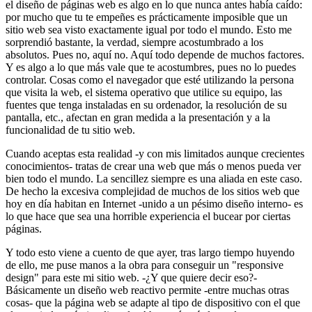
el diseño de páginas web es algo en lo que nunca antes había caído:
por mucho que tu te empeñes es prácticamente imposible que un
sitio web sea visto exactamente igual por todo el mundo. Esto me
sorprendió bastante, la verdad, siempre acostumbrado a los
absolutos. Pues no, aquí no. Aquí todo depende de muchos factores.
Y es algo a lo que más vale que te acostumbres, pues no lo puedes
controlar. Cosas como el navegador que esté utilizando la persona
que visita la web, el sistema operativo que utilice su equipo, las
fuentes que tenga instaladas en su ordenador, la resolución de su
pantalla, etc., afectan en gran medida a la presentación y a la
funcionalidad de tu sitio web.
Cuando aceptas esta realidad -y con mis limitados aunque crecientes
conocimientos- tratas de crear una web que más o menos pueda ver
bien todo el mundo. La sencillez siempre es una aliada en este caso.
De hecho la excesiva complejidad de muchos de los sitios web que
hoy en día habitan en Internet -unido a un pésimo diseño interno- es
lo que hace que sea una horrible experiencia el bucear por ciertas
páginas.
Y todo esto viene a cuento de que ayer, tras largo tiempo huyendo
de ello, me puse manos a la obra para conseguir un "responsive
design" para este mi sitio web. -¿Y que quiere decir eso?-
Básicamente un diseño web reactivo permite -entre muchas otras
cosas- que la página web se adapte al tipo de dispositivo con el que