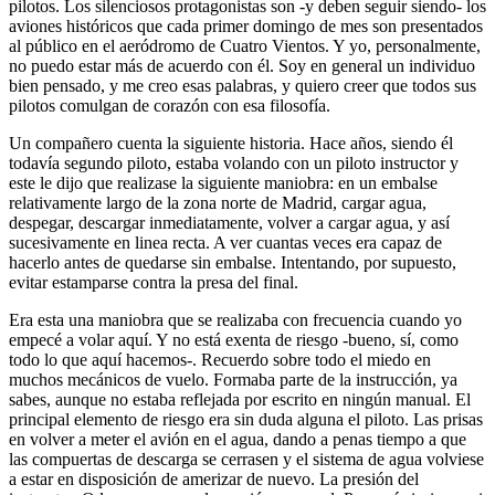
pilotos. Los silenciosos protagonistas son -y deben seguir siendo- los
aviones históricos que cada primer domingo de mes son presentados
al público en el aeródromo de Cuatro Vientos. Y yo, personalmente,
no puedo estar más de acuerdo con él. Soy en general un individuo
bien pensado, y me creo esas palabras, y quiero creer que todos sus
pilotos comulgan de corazón con esa filosofía.
Un compañero cuenta la siguiente historia. Hace años, siendo él
todavía segundo piloto, estaba volando con un piloto instructor y
este le dijo que realizase la siguiente maniobra: en un embalse
relativamente largo de la zona norte de Madrid, cargar agua,
despegar, descargar inmediatamente, volver a cargar agua, y así
sucesivamente en linea recta. A ver cuantas veces era capaz de
hacerlo antes de quedarse sin embalse. Intentando, por supuesto,
evitar estamparse contra la presa del final.
Era esta una maniobra que se realizaba con frecuencia cuando yo
empecé a volar aquí. Y no está exenta de riesgo -bueno, sí, como
todo lo que aquí hacemos-. Recuerdo sobre todo el miedo en
muchos mecánicos de vuelo. Formaba parte de la instrucción, ya
sabes, aunque no estaba reflejada por escrito en ningún manual. El
principal elemento de riesgo era sin duda alguna el piloto. Las prisas
en volver a meter el avión en el agua, dando a penas tiempo a que
las compuertas de descarga se cerrasen y el sistema de agua volviese
a estar en disposición de amerizar de nuevo. La presión del