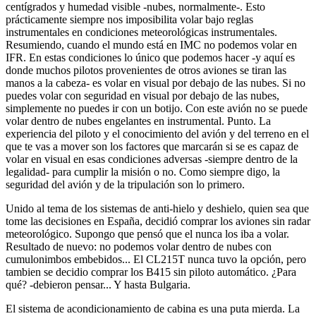
centígrados y humedad visible -nubes, normalmente-. Esto
prácticamente siempre nos imposibilita volar bajo reglas
instrumentales en condiciones meteorológicas instrumentales.
Resumiendo, cuando el mundo está en IMC no podemos volar en
IFR. En estas condiciones lo único que podemos hacer -y aquí es
donde muchos pilotos provenientes de otros aviones se tiran las
manos a la cabeza- es volar en visual por debajo de las nubes. Si no
puedes volar con seguridad en visual por debajo de las nubes,
simplemente no puedes ir con un botijo. Con este avión no se puede
volar dentro de nubes engelantes en instrumental. Punto. La
experiencia del piloto y el conocimiento del avión y del terreno en el
que te vas a mover son los factores que marcarán si se es capaz de
volar en visual en esas condiciones adversas -siempre dentro de la
legalidad- para cumplir la misión o no. Como siempre digo, la
seguridad del avión y de la tripulación son lo primero.
Unido al tema de los sistemas de anti-hielo y deshielo, quien sea que
tome las decisiones en España, decidió comprar los aviones sin radar
meteorológico. Supongo que pensó que el nunca los iba a volar.
Resultado de nuevo: no podemos volar dentro de nubes con
cumulonimbos embebidos... El CL215T nunca tuvo la opción, pero
tambien se decidio comprar los B415 sin piloto automático. ¿Para
qué? -debieron pensar... Y hasta Bulgaria.
El sistema de acondicionamiento de cabina es una puta mierda. La