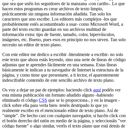
que sea que uséis los seguidores de la manzana -con cariño-. Lo que
hacen estos programas es crear archivos de texto limpio,
prácticamente sin ninguna información añadida. Tan solo los
caracteres que uno escribe. Los editores más complejos -los que
probablemente estés acostumbrado a usar- como Microsoft Word, a
parte del texto escrito guardan en sus archivos multitud de
información extra: tipo de fuente, tamaño, color, hipervínculos,
imágenes, etc. Bueno, pues esos en principio no nos sirven. Tan solo
necesito un editor de texto plano.
Con este editor me dedico a escribir -literalmente a escribir- no solo
este texto que ahora estás leyendo, sino una serie de líneas de código
adjuntas que te aprendes fácilmente en una semana. Estas líneas
básicamente le indican a tu navegador de Internet la estructura de la
página, y como tiene que presentarte, a ti lector, el aparentemente
indescifrable contenido de este sencillo archivo de texto plano.
Os voy a dejar un par de ejemplos: haciendo click
aquí
podéis ver
esta misma publicación sin formato añadido alguno -habiendo
eliminado el código
CSS
que se lo proporciona-, y en la imagen -
click sobre ella para verla bien- tenéis destripado lo que yo
realmente escribo en el mencionado editor de texto plano. Así de
"simple". De hecho casi con cualquier navegador, si hacéis click con
el botón derecho del ratón en medio de la página, y seleccionáis "ver
código fuente" o algo similar, veréis el texto plano que está detrás de