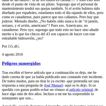
desde el punto de vista de un piloto. Supongo que el personal de
mantenimiento tendrá sus quejas también. Si el avión hubiera sido
diseñado por españoles, estaríamos todo el día rajando de ellos, pero
como es canadiense, pues parece que nos callamos. Pero hay que
joderse. Menudo diseño. ¿No habéis oído nunca lo de "el jamón,
serrano, y el avión, americano"? Pues eso. Americano, no
canadiense. Pero oye, supongo que todo esto no hace sino añadir
merito a lo que los chicos del 43 son capaces de hacer con este
entrañable hidroavión, ¿no?
Por J.G.dG.
4 agosto 2016
Peligros sumergidos
Tras escribir el breve artículo que a continuación os dejo, me he
dado cuenta de que ya había publicado uno contando este incidente.
De todos modos, para no tirar lo ya escrito -que pretendía ser una
respuesta a una pregunta de
José Manuel
- aquí os lo dejo. Si os
quedáis con ganas podéis echar un vistazo al
artículo original
, de
hace algo más de dos años. Incluso a mi me ha sorprendido lo
semejantes que son...