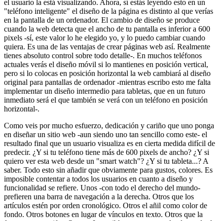
el usuario la está visualizando. Ahora, sí estás leyendo esto en un
"teléfono inteligente" el diseño de la página es distinto al que verías
en la pantalla de un ordenador. El cambio de diseño se produce
cuando la web detecta que el ancho de tu pantalla es inferior a 600
pixels -sí, este valor lo he elegido yo, y lo puedo cambiar cuando
quiera. Es una de las ventajas de crear páginas web así. Realmente
tienes absoluto control sobre todo detalle-. En muchos teléfonos
actuales verás el diseño móvil si lo mantienes en posición vertical,
pero si lo colocas en posición horizontal la web cambiará al diseño
original para pantallas de ordenador -mientras escribo esto me falta
implementar un diseño intermedio para tabletas, que en un futuro
inmediato será el que también se verá con un teléfono en posición
horizontal-.
Como veis por mucho esfuerzo, dedicación y cariño que uno ponga
en diseñar un sitio web -aun siendo uno tan sencillo como este- el
resultado final que un usuario visualiza es en cierta medida difícil de
predecir. ¿Y si tu teléfono tiene más de 600 pixels de ancho? ¿Y si
quiero ver esta web desde un "smart watch"? ¿Y si tu tableta...? A
saber. Todo esto sin añadir que obviamente para gustos, colores. Es
imposible contentar a todos los usuarios en cuanto a diseño y
funcionalidad se refiere. Unos -con todo el derecho del mundo-
prefieren una barra de navegación a la derecha. Otros que los
artículos estén por orden cronológico. Otros el añil como color de
fondo. Otros botones en lugar de vínculos en texto. Otros que la