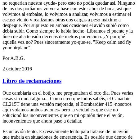
no requerían nuestra ayuda- pero esto no podía quedar así. Ninguno
de los dos podíamos volver a base con este sabor de boca, así que
volvimos al embalse, lo volvimos a analizar, volvimos a estimar el
escaso viento y realizamos otras dos cargas a peso máximo a
despegue. Por supuesto en ambas ocasiones el avión subió como
debía subir. Como siempre lo había hecho. Libramos el puente y la
línea de alta tensión decenas de metros por encima. ¿Y por qué
aquella vez no? Pues sinceramente yo-que-se. "Keep calm and fly
your airplane".
Por A.B.G.
2 octubre 2016
Libro de reclamaciones
Que cambiaría en el botijo, me preguntaban el otro día. Pues varias
cosas sin duda alguna... Como creo que todos sabéis, el Canadair
CL215T tiene una versión mejorada, el Bombardier 415 -nosotros
aquí volamos ambos aviones- pero la verdad es que este no
solucionó los inconvenientes que en mi opinión tiene el avión,
inconvenientes que ahora paso a detallar.
Es un avión lento. Excesivamente lento para tratarse de un avión
que trabaja en situaciones de emergencia. Es posible que dentro de