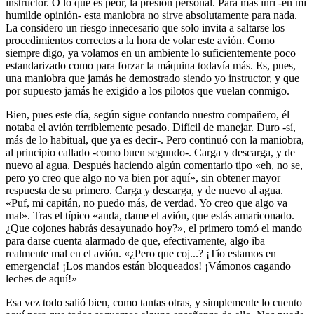
instructor. O lo que es peor, la presión personal. Para más inri -en mi
humilde opinión- esta maniobra no sirve absolutamente para nada.
La considero un riesgo innecesario que solo invita a saltarse los
procedimientos correctos a la hora de volar este avión. Como
siempre digo, ya volamos en un ambiente lo suficientemente poco
estandarizado como para forzar la máquina todavía más. Es, pues,
una maniobra que jamás he demostrado siendo yo instructor, y que
por supuesto jamás he exigido a los pilotos que vuelan conmigo.
Bien, pues este día, según sigue contando nuestro compañero, él
notaba el avión terriblemente pesado. Difícil de manejar. Duro -sí,
más de lo habitual, que ya es decir-. Pero continuó con la maniobra,
al principio callado -como buen segundo-. Carga y descarga, y de
nuevo al agua. Después haciendo algún comentario tipo «eh, no se,
pero yo creo que algo no va bien por aquí», sin obtener mayor
respuesta de su primero. Carga y descarga, y de nuevo al agua.
«Puf, mi capitán, no puedo más, de verdad. Yo creo que algo va
mal». Tras el típico «anda, dame el avión, que estás amariconado.
¿Que cojones habrás desayunado hoy?», el primero tomó el mando
para darse cuenta alarmado de que, efectivamente, algo iba
realmente mal en el avión. «¿Pero que coj...? ¡Tío estamos en
emergencia! ¡Los mandos están bloqueados! ¡Vámonos cagando
leches de aquí!»
Esa vez todo salió bien, como tantas otras, y simplemente lo cuento