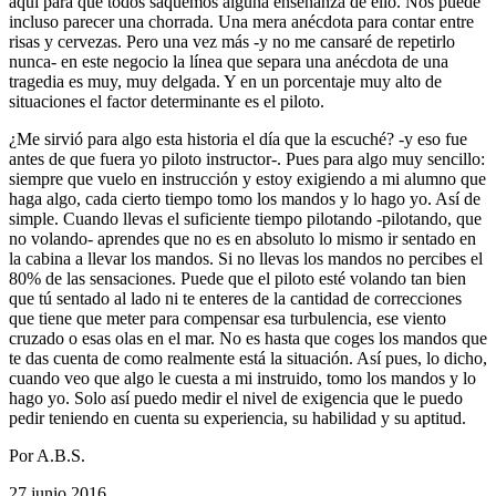
aquí para que todos saquemos alguna enseñanza de ello. Nos puede
incluso parecer una chorrada. Una mera anécdota para contar entre
risas y cervezas. Pero una vez más -y no me cansaré de repetirlo
nunca- en este negocio la línea que separa una anécdota de una
tragedia es muy, muy delgada. Y en un porcentaje muy alto de
situaciones el factor determinante es el piloto.
¿Me sirvió para algo esta historia el día que la escuché? -y eso fue
antes de que fuera yo piloto instructor-. Pues para algo muy sencillo:
siempre que vuelo en instrucción y estoy exigiendo a mi alumno que
haga algo, cada cierto tiempo tomo los mandos y lo hago yo. Así de
simple. Cuando llevas el suficiente tiempo pilotando -pilotando, que
no volando- aprendes que no es en absoluto lo mismo ir sentado en
la cabina a llevar los mandos. Si no llevas los mandos no percibes el
80% de las sensaciones. Puede que el piloto esté volando tan bien
que tú sentado al lado ni te enteres de la cantidad de correcciones
que tiene que meter para compensar esa turbulencia, ese viento
cruzado o esas olas en el mar. No es hasta que coges los mandos que
te das cuenta de como realmente está la situación. Así pues, lo dicho,
cuando veo que algo le cuesta a mi instruido, tomo los mandos y lo
hago yo. Solo así puedo medir el nivel de exigencia que le puedo
pedir teniendo en cuenta su experiencia, su habilidad y su aptitud.
Por A.B.S.
27 junio 2016